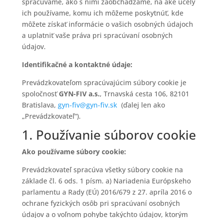
spracúvame, ako s nimi zaobchádzame, na aké účely
ich používame, komu ich môžeme poskytnúť, kde
môžete získať informácie o vašich osobných údajoch
a uplatniť vaše práva pri spracúvaní osobných
údajov.
Identifikačné a kontaktné údaje:
Prevádzkovateľom spracúvajúcim súbory cookie je
spoločnosť
GYN-FIV a.s.
, Trnavská cesta 106, 82101
Bratislava,
gyn-fiv@gyn-fiv.sk
(ďalej len ako
„Prevádzkovateľ“).
1. Používanie súborov cookie
Ako používame súbory cookie:
Prevádzkovateľ spracúva všetky súbory cookie na
základe čl. 6 ods. 1 písm. a) Nariadenia Európskeho
parlamentu a Rady (EÚ) 2016/679 z 27. apríla 2016 o
ochrane fyzických osôb pri spracúvaní osobných
údajov a o voľnom pohybe takýchto údajov, ktorým