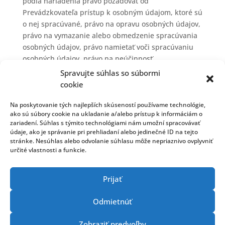
podľa nariadenia právo požadovať od
Prevádzkovateľa prístup k osobným údajom, ktoré sú
o nej spracúvané, právo na opravu osobných údajov,
právo na vymazanie alebo obmedzenie spracúvania
osobných údajov, právo namietať voči spracúvaniu
osobných údajov, právo na neúčinnosť
automatizovaného individuálneho rozhodovania
Spravujte súhlas so súbormi
vrátane profilovania, právo na prenosnosť osobných
cookie
údajov, ako aj právo podať návrh na začatie konania
dozornému orgánu.
Na poskytovanie tých najlepších skúseností používame technológie,
ako sú súbory cookie na ukladanie a/alebo prístup k informáciám o
zariadení. Súhlas s týmito technológiami nám umožní spracovávať
V prípade ak Prevádzkovateľ spracúva osobné údaje
údaje, ako je správanie pri prehliadaní alebo jedinečné ID na tejto
na základe súhlasu dotknutej osoby, dotknutá osoba
stránke. Nesúhlas alebo odvolanie súhlasu môže nepriaznivo ovplyvniť
má právo kedykoľvek svoj súhlas so spracúvaním
určité vlastnosti a funkcie.
osobných údajov odvolať. Odvolanie súhlasu nemá
vplyv na zákonnosť spracúvania osobných údajov
Prijať
založeného na súhlase pred jeho odvolaním.
Dotknutá osoba môže uplatniť svoje práva zaslaním
Odmietnúť
emailu na adresu:
gyn-fiv@gyn-fiv.sk
alebo písomne
na adresu Prevádzkovateľa.
Zobraziť predvoľby