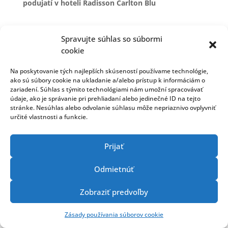
podujatí v hoteli Radisson Carlton Blu
Spravujte súhlas so súbormi
cookie
Navrhol/Navrhla
Elegant Themes
| Aktivované od
Na poskytovanie tých najlepších skúseností používame technológie,
ako sú súbory cookie na ukladanie a/alebo prístup k informáciám o
WordPress
zariadení. Súhlas s týmito technológiami nám umožní spracovávať
údaje, ako je správanie pri prehliadaní alebo jedinečné ID na tejto
stránke. Nesúhlas alebo odvolanie súhlasu môže nepriaznivo ovplyvniť
určité vlastnosti a funkcie.
Prijať
Odmietnúť
Zobraziť predvoľby
Zásady používania súborov cookie